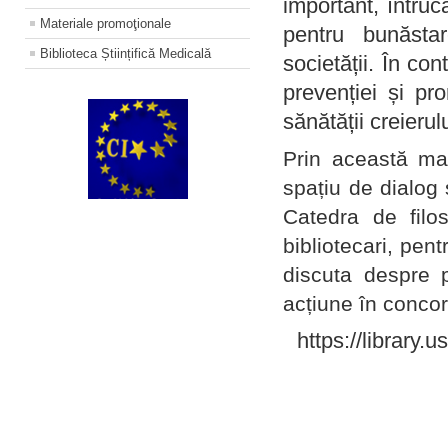
important, întruc
Materiale promoţionale
pentru bunăstar
Biblioteca Științifică Medicală
societății. În con
prevenției și pr
sănătății creierul
Prin această ma
spațiu de dialog 
Catedra de filo
bibliotecari, pent
discuta despre p
acțiune în concord
https://library.