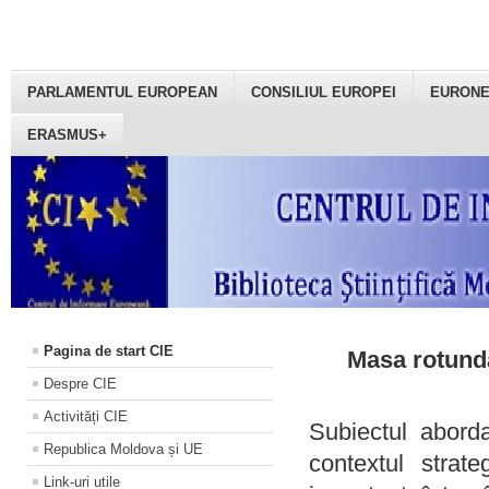
PARLAMENTUL EUROPEAN
CONSILIUL EUROPEI
EURON
ERASMUS+
Pagina de start CIE
Masa rotundă
Despre CIE
Activități CIE
Subiectul aborda
Republica Moldova și UE
contextul strat
Link-uri utile