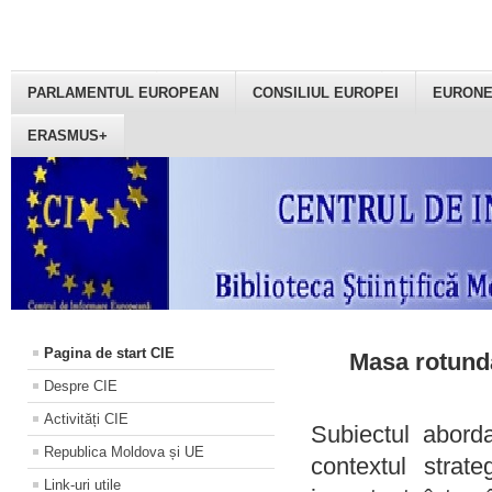
PARLAMENTUL EUROPEAN
CONSILIUL EUROPEI
EURON
ERASMUS+
Pagina de start CIE
Masa rotundă
Despre CIE
Activități CIE
Subiectul aborda
Republica Moldova și UE
contextul strat
Link-uri utile