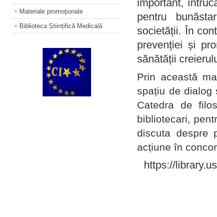
important, întruc
Materiale promoţionale
pentru bunăstar
Biblioteca Științifică Medicală
societății. În con
prevenției și pr
sănătății creierul
Prin această ma
spațiu de dialog 
Catedra de filo
bibliotecari, pent
discuta despre p
acțiune în concord
https://library.