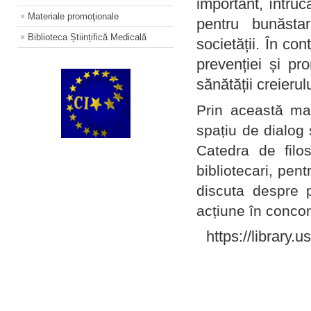
important, întruc
Materiale promoţionale
pentru bunăstar
Biblioteca Științifică Medicală
societății. În con
prevenției și pr
sănătății creierul
Prin această ma
spațiu de dialog 
Catedra de filo
bibliotecari, pent
discuta despre p
acțiune în concord
https://library.