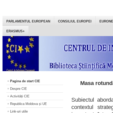
PARLAMENTUL EUROPEAN
CONSILIUL EUROPEI
EURON
ERASMUS+
Pagina de start CIE
Masa rotundă
Despre CIE
Activități CIE
Subiectul aborda
Republica Moldova și UE
contextul strat
Link-uri utile