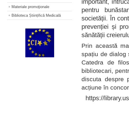
important, întruc
Materiale promoţionale
pentru bunăstar
Biblioteca Științifică Medicală
societății. În con
prevenției și pr
sănătății creierul
Prin această ma
spațiu de dialog 
Catedra de filo
bibliotecari, pent
discuta despre p
acțiune în concord
https://library.