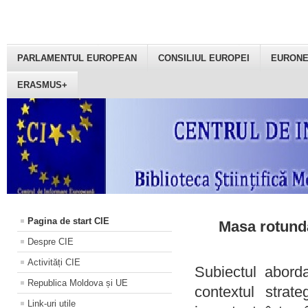
PARLAMENTUL EUROPEAN
CONSILIUL EUROPEI
EURON
ERASMUS+
Pagina de start CIE
Masa rotundă
Despre CIE
Activități CIE
Subiectul aborda
Republica Moldova și UE
contextul strat
Link-uri utile