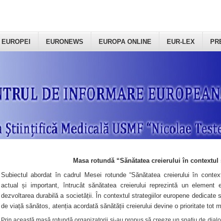
 EUROPEI
EURONEWS
EUROPA ONLINE
EUR-LEX
PR
Masa rotundă “Sănătatea creierului în contextul 
Subiectul abordat în cadrul Mesei rotunde “Sănătatea creierului în context
actual și important, întrucât sănătatea creierului reprezintă un element e
dezvoltarea durabilă a societății. În contextul strategiilor europene dedicate s
de viață sănătos, atenția acordată sănătății creierului devine o prioritate tot 
Prin această masă rotundă organizatorii şi-au propus să creeze un spațiu de dialog