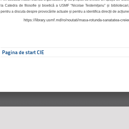
la Catedra de filosofie și bioetică a USMF “Nicolae Testemițanu” și bibliotecari,
pentru a discuta despre provocările actuale și pentru a identifica direcții de acțiune
https://library.usmf.md/ro/noutati/masa-rotunda-sanatatea-creier
Pagina de start CIE