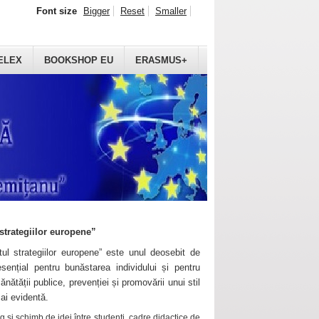
Font size
Bigger
Reset
Smaller
ELEX
BOOKSHOP EU
ERASMUS+
strategiilor europene”
ul strategiilor europene” este unul deosebit de
sențial pentru bunăstarea individului și pentru
ănătății publice, prevenției și promovării unui stil
mai evidentă.
 și schimb de idei între studenți, cadre didactice de