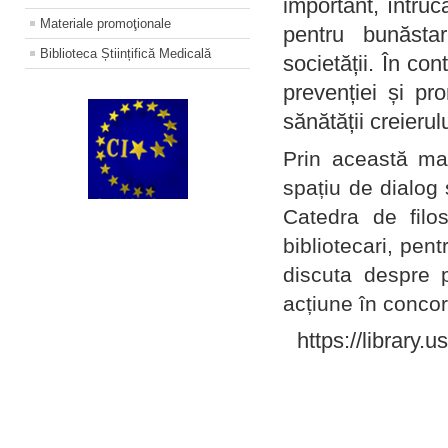
important, întruc
Materiale promoţionale
pentru bunăstar
Biblioteca Științifică Medicală
societății. În con
prevenției și pr
sănătății creierul
Prin această ma
spațiu de dialog 
Catedra de filo
bibliotecari, pent
discuta despre p
acțiune în concord
https://library.