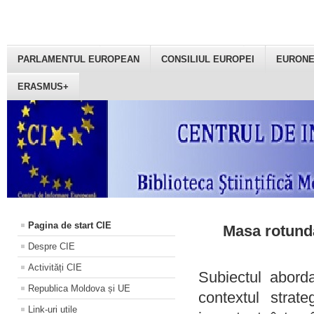
PARLAMENTUL EUROPEAN
CONSILIUL EUROPEI
EURON
ERASMUS+
Pagina de start CIE
Masa rotundă
Despre CIE
Activități CIE
Subiectul aborda
Republica Moldova și UE
contextul strat
Link-uri utile