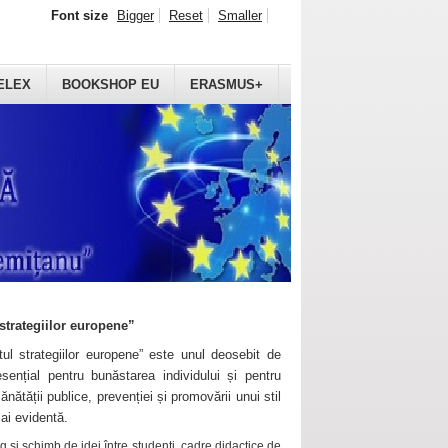
Font size
Bigger
Reset
Smaller
ELEX
BOOKSHOP EU
ERASMUS+
strategiilor europene”
ul strategiilor europene” este unul deosebit de
sențial pentru bunăstarea individului și pentru
ănătății publice, prevenției și promovării unui stil
mai evidentă.
 și schimb de idei între studenți, cadre didactice de