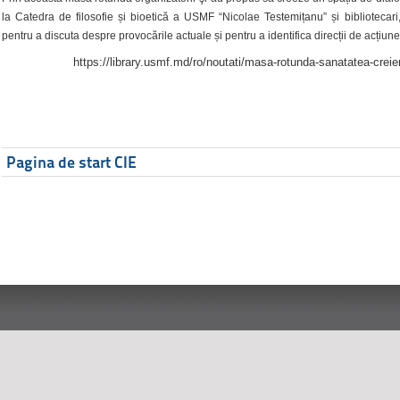
la Catedra de filosofie și bioetică a USMF “Nicolae Testemițanu” și bibliotecari,
pentru a discuta despre provocările actuale și pentru a identifica direcții de acțiune
https://library.usmf.md/ro/noutati/masa-rotunda-sanatatea-creier
Pagina de start CIE