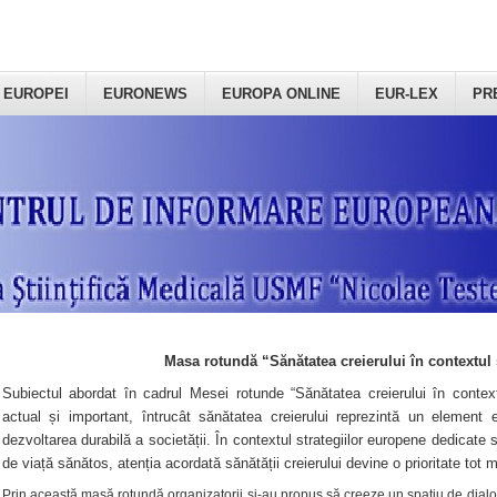
 EUROPEI
EURONEWS
EUROPA ONLINE
EUR-LEX
PR
Masa rotundă “Sănătatea creierului în contextul 
Subiectul abordat în cadrul Mesei rotunde “Sănătatea creierului în context
actual și important, întrucât sănătatea creierului reprezintă un element e
dezvoltarea durabilă a societății. În contextul strategiilor europene dedicate s
de viață sănătos, atenția acordată sănătății creierului devine o prioritate tot 
Prin această masă rotundă organizatorii şi-au propus să creeze un spațiu de dialog