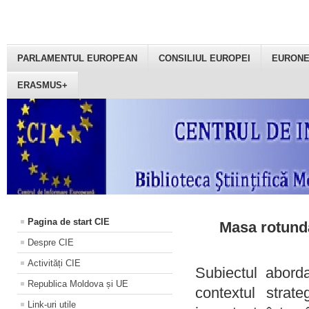
PARLAMENTUL EUROPEAN
CONSILIUL EUROPEI
EURON
ERASMUS+
Pagina de start CIE
Masa rotundă
Despre CIE
Activități CIE
Subiectul aborda
Republica Moldova și UE
contextul strat
Link-uri utile