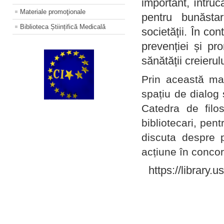
important, întruc
Materiale promoţionale
pentru bunăstar
Biblioteca Științifică Medicală
societății. În con
prevenției și pr
sănătății creierul
Prin această ma
spațiu de dialog 
Catedra de filo
bibliotecari, pent
discuta despre p
acțiune în concord
https://library.