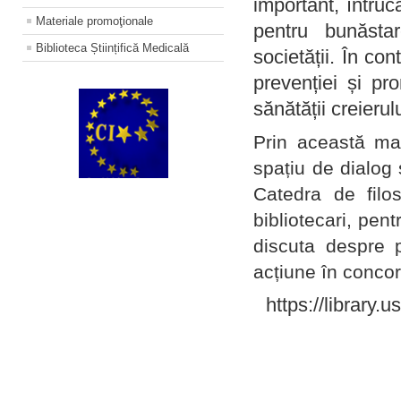
important, întruc
Materiale promoţionale
pentru bunăstar
Biblioteca Științifică Medicală
societății. În con
prevenției și pr
sănătății creierul
Prin această ma
spațiu de dialog 
Catedra de filo
bibliotecari, pent
discuta despre p
acțiune în concord
https://library.