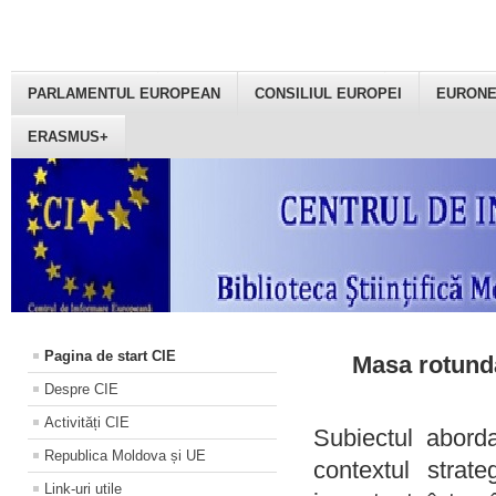
PARLAMENTUL EUROPEAN
CONSILIUL EUROPEI
EURON
ERASMUS+
Pagina de start CIE
Masa rotundă
Despre CIE
Activități CIE
Subiectul aborda
Republica Moldova și UE
contextul strat
Link-uri utile