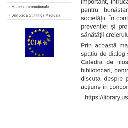
important, întruc
Materiale promoţionale
pentru bunăstar
Biblioteca Științifică Medicală
societății. În con
prevenției și pr
sănătății creierul
Prin această ma
spațiu de dialog 
Catedra de filo
bibliotecari, pent
discuta despre p
acțiune în concord
https://library.