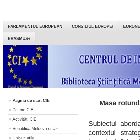
PARLAMENTUL EUROPEAN
CONSILIUL EUROPEI
EURON
ERASMUS+
Pagina de start CIE
Masa rotundă
Despre CIE
Activități CIE
Subiectul aborda
Republica Moldova și UE
contextul strat
Link-uri utile