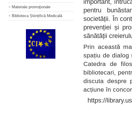
important, întruc
Materiale promoţionale
pentru bunăstar
Biblioteca Științifică Medicală
societății. În con
prevenției și pr
sănătății creierul
Prin această ma
spațiu de dialog 
Catedra de filo
bibliotecari, pent
discuta despre p
acțiune în concord
https://library.