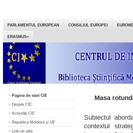
PARLAMENTUL EUROPEAN
CONSILIUL EUROPEI
EURON
ERASMUS+
Pagina de start CIE
Masa rotundă
Despre CIE
Activități CIE
Subiectul aborda
Republica Moldova și UE
contextul strat
Link-uri utile