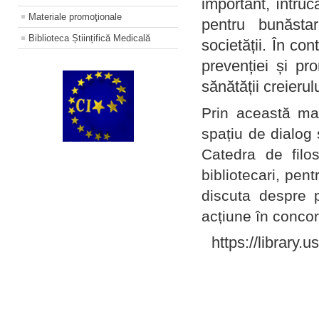
important, întruc
Materiale promoţionale
pentru bunăstar
Biblioteca Științifică Medicală
societății. În con
prevenției și pr
sănătății creierul
Prin această ma
spațiu de dialog 
Catedra de filo
bibliotecari, pent
discuta despre p
acțiune în concord
https://library.