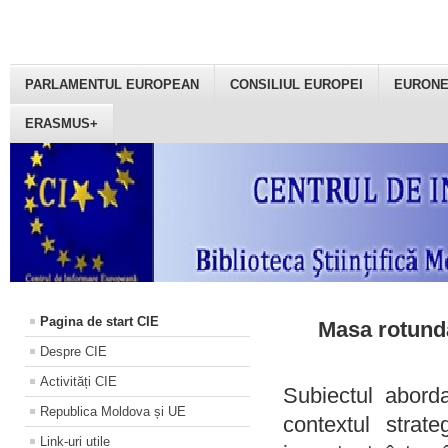
PARLAMENTUL EUROPEAN
CONSILIUL EUROPEI
EURON
ERASMUS+
Pagina de start CIE
Masa rotundă
Despre CIE
Activități CIE
Subiectul aborda
Republica Moldova și UE
contextul strat
Link-uri utile