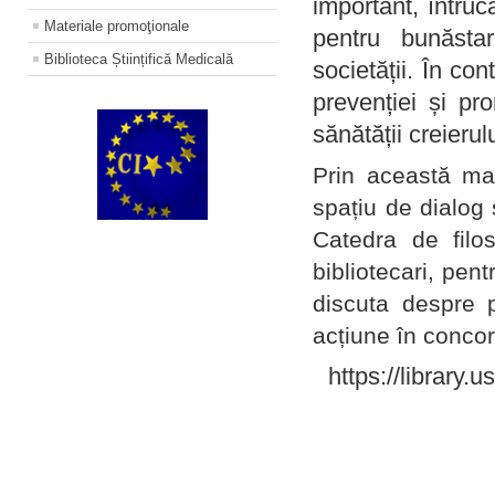
important, întruc
Materiale promoţionale
pentru bunăstar
Biblioteca Științifică Medicală
societății. În con
prevenției și pr
sănătății creierul
Prin această ma
spațiu de dialog 
Catedra de filo
bibliotecari, pent
discuta despre p
acțiune în concord
https://library.