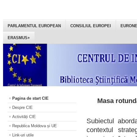
PARLAMENTUL EUROPEAN
CONSILIUL EUROPEI
EURON
ERASMUS+
Pagina de start CIE
Masa rotundă
Despre CIE
Activități CIE
Subiectul aborda
Republica Moldova și UE
contextul strat
Link-uri utile