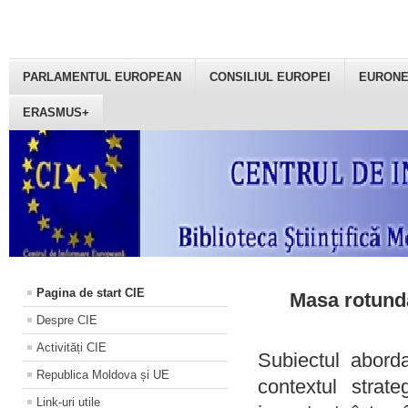
PARLAMENTUL EUROPEAN
CONSILIUL EUROPEI
EURON
ERASMUS+
Pagina de start CIE
Masa rotundă
Despre CIE
Activități CIE
Subiectul aborda
Republica Moldova și UE
contextul strat
Link-uri utile