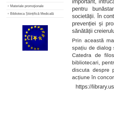
important, întruc
Materiale promoţionale
pentru bunăstar
Biblioteca Științifică Medicală
societății. În con
prevenției și pr
sănătății creierul
Prin această ma
spațiu de dialog 
Catedra de filo
bibliotecari, pent
discuta despre p
acțiune în concord
https://library.