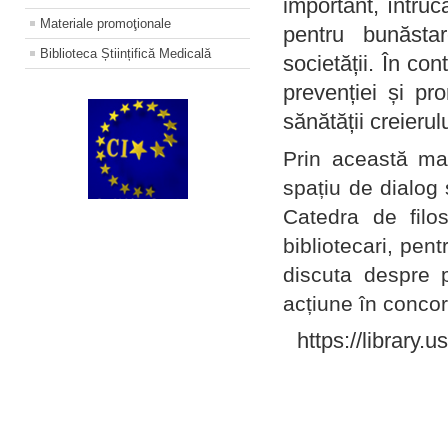
important, întruc
Materiale promoţionale
pentru bunăstar
Biblioteca Științifică Medicală
societății. În con
prevenției și pr
sănătății creierul
Prin această ma
spațiu de dialog 
Catedra de filo
bibliotecari, pent
discuta despre p
acțiune în concord
https://library.