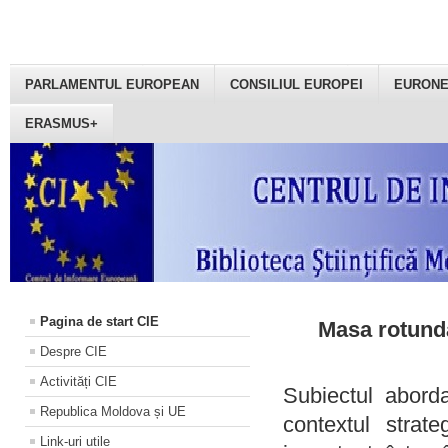
PARLAMENTUL EUROPEAN
CONSILIUL EUROPEI
EURON
ERASMUS+
Pagina de start CIE
Masa rotundă
Despre CIE
Activități CIE
Subiectul aborda
Republica Moldova și UE
contextul strat
Link-uri utile