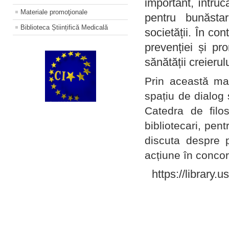
important, întruc
Materiale promoţionale
pentru bunăstar
Biblioteca Științifică Medicală
societății. În con
prevenției și pr
sănătății creierul
Prin această ma
spațiu de dialog 
Catedra de filo
bibliotecari, pent
discuta despre p
acțiune în concord
https://library.