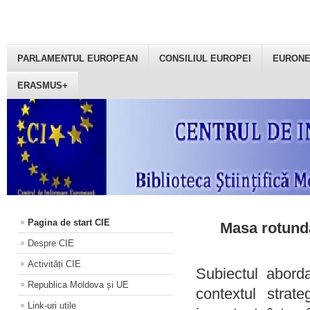
PARLAMENTUL EUROPEAN
CONSILIUL EUROPEI
EURON
ERASMUS+
Pagina de start CIE
Masa rotundă
Despre CIE
Activități CIE
Subiectul aborda
Republica Moldova și UE
contextul strat
Link-uri utile