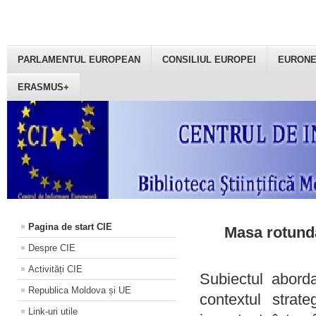
PARLAMENTUL EUROPEAN
CONSILIUL EUROPEI
EURON
ERASMUS+
Pagina de start CIE
Masa rotundă
Despre CIE
Activități CIE
Subiectul aborda
Republica Moldova și UE
contextul strat
Link-uri utile