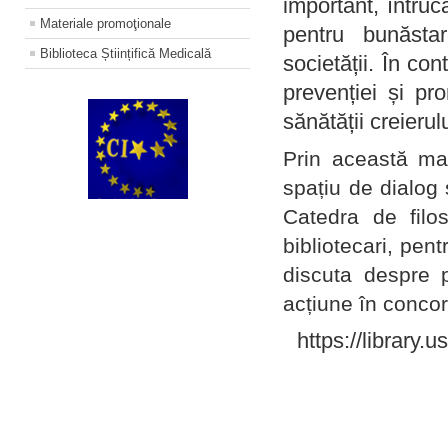
important, întruc
Materiale promoţionale
pentru bunăstar
Biblioteca Științifică Medicală
societății. În con
prevenției și pr
sănătății creierul
Prin această ma
spațiu de dialog 
Catedra de filo
bibliotecari, pent
discuta despre p
acțiune în concord
https://library.