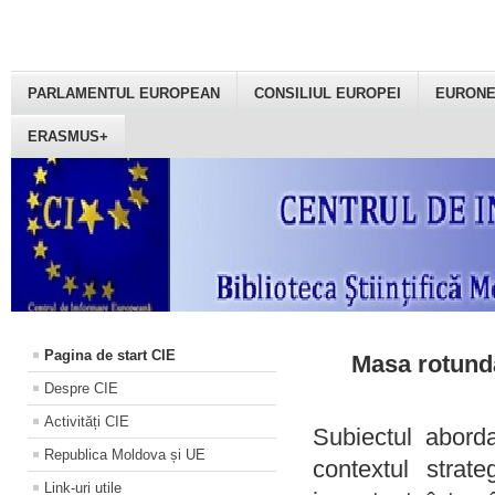
PARLAMENTUL EUROPEAN
CONSILIUL EUROPEI
EURON
ERASMUS+
Pagina de start CIE
Masa rotundă
Despre CIE
Activități CIE
Subiectul aborda
Republica Moldova și UE
contextul strat
Link-uri utile