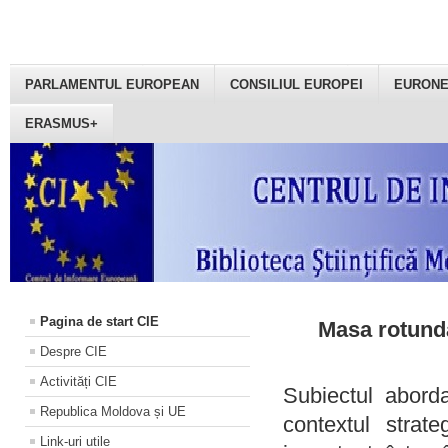
PARLAMENTUL EUROPEAN
CONSILIUL EUROPEI
EURON
ERASMUS+
Pagina de start CIE
Masa rotundă
Despre CIE
Activități CIE
Subiectul aborda
Republica Moldova și UE
contextul strat
Link-uri utile