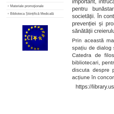
important, întruc
Materiale promoţionale
pentru bunăstar
Biblioteca Științifică Medicală
societății. În con
prevenției și pr
sănătății creierul
Prin această ma
spațiu de dialog 
Catedra de filo
bibliotecari, pent
discuta despre p
acțiune în concord
https://library.