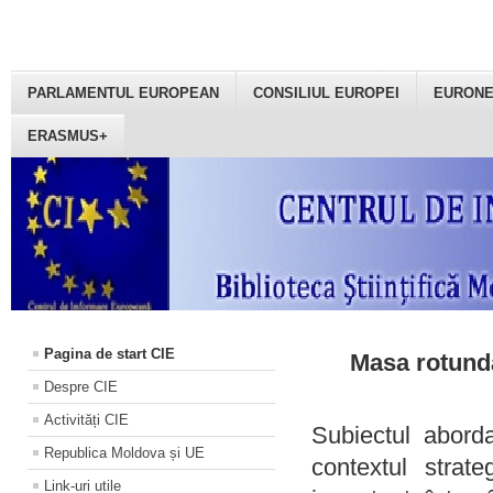
PARLAMENTUL EUROPEAN
CONSILIUL EUROPEI
EURON
ERASMUS+
Pagina de start CIE
Masa rotundă
Despre CIE
Activități CIE
Subiectul aborda
Republica Moldova și UE
contextul strat
Link-uri utile