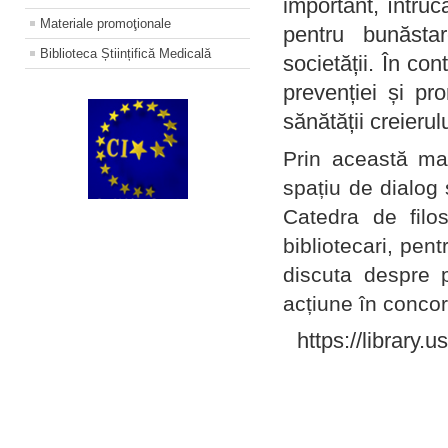
important, întruc
Materiale promoţionale
pentru bunăstar
Biblioteca Științifică Medicală
societății. În con
prevenției și pr
sănătății creierul
Prin această ma
spațiu de dialog 
Catedra de filo
bibliotecari, pent
discuta despre p
acțiune în concord
https://library.