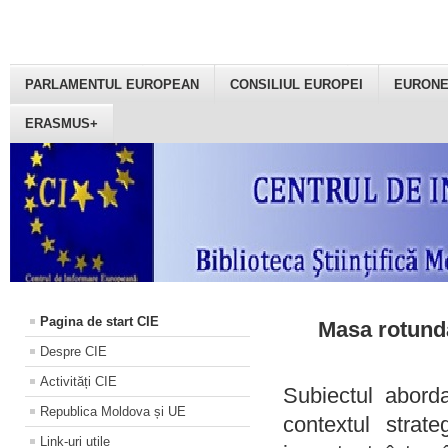
PARLAMENTUL EUROPEAN
CONSILIUL EUROPEI
EURON
ERASMUS+
Pagina de start CIE
Masa rotundă
Despre CIE
Activități CIE
Subiectul aborda
Republica Moldova și UE
contextul strat
Link-uri utile