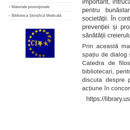
important, întruc
Materiale promoţionale
pentru bunăstar
Biblioteca Științifică Medicală
societății. În con
prevenției și pr
sănătății creierul
Prin această ma
spațiu de dialog 
Catedra de filo
bibliotecari, pent
discuta despre p
acțiune în concord
https://library.