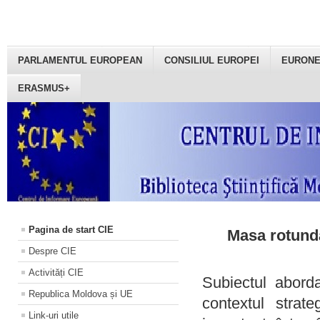
PARLAMENTUL EUROPEAN
CONSILIUL EUROPEI
EURON
ERASMUS+
Pagina de start CIE
Masa rotundă
Despre CIE
Activități CIE
Subiectul aborda
Republica Moldova și UE
contextul strat
Link-uri utile