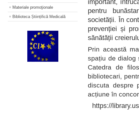
important, întruc
Materiale promoţionale
pentru bunăstar
Biblioteca Științifică Medicală
societății. În con
prevenției și pr
sănătății creierul
Prin această ma
spațiu de dialog 
Catedra de filo
bibliotecari, pent
discuta despre p
acțiune în concord
https://library.