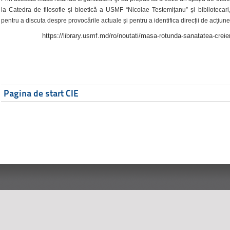
la Catedra de filosofie și bioetică a USMF “Nicolae Testemițanu” și bibliotecari,
pentru a discuta despre provocările actuale și pentru a identifica direcții de acțiune
https://library.usmf.md/ro/noutati/masa-rotunda-sanatatea-creier
Pagina de start CIE