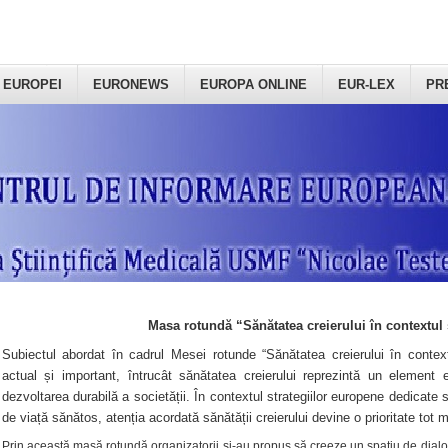
 EUROPEI
EURONEWS
EUROPA ONLINE
EUR-LEX
PR
Masa rotundă “Sănătatea creierului în contextul 
Subiectul abordat în cadrul Mesei rotunde “Sănătatea creierului în context
actual și important, întrucât sănătatea creierului reprezintă un element e
dezvoltarea durabilă a societății. În contextul strategiilor europene dedicate s
de viață sănătos, atenția acordată sănătății creierului devine o prioritate tot 
Prin această masă rotundă organizatorii şi-au propus să creeze un spațiu de dialog