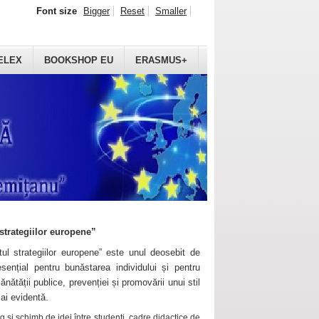
Font size
Bigger
Reset
Smaller
ELEX
BOOKSHOP EU
ERASMUS+
strategiilor europene”
ul strategiilor europene” este unul deosebit de
sențial pentru bunăstarea individului și pentru
ănătății publice, prevenției și promovării unui stil
mai evidentă.
 și schimb de idei între studenți, cadre didactice de