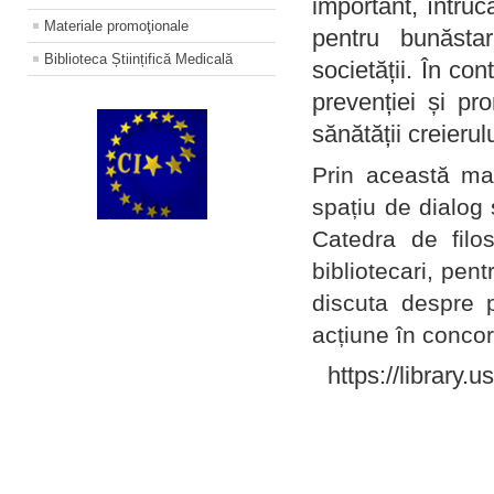
important, întruc
Materiale promoţionale
pentru bunăstar
Biblioteca Științifică Medicală
societății. În con
prevenției și pr
sănătății creierul
Prin această ma
spațiu de dialog 
Catedra de filo
bibliotecari, pent
discuta despre p
acțiune în concord
https://library.