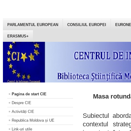
PARLAMENTUL EUROPEAN
CONSILIUL EUROPEI
EURON
ERASMUS+
Pagina de start CIE
Masa rotundă
Despre CIE
Activități CIE
Subiectul aborda
Republica Moldova și UE
contextul strat
Link-uri utile