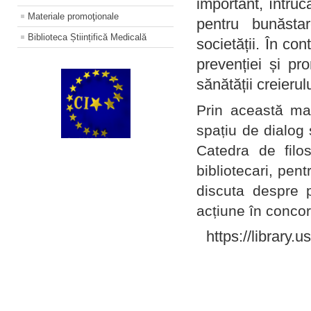
important, întruc
Materiale promoţionale
pentru bunăstar
Biblioteca Științifică Medicală
societății. În con
prevenției și pr
sănătății creierul
Prin această ma
spațiu de dialog 
Catedra de filo
bibliotecari, pent
discuta despre p
acțiune în concord
https://library.