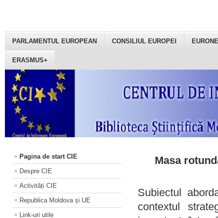
PARLAMENTUL EUROPEAN
CONSILIUL EUROPEI
EURON
ERASMUS+
Pagina de start CIE
Masa rotundă
Despre CIE
Activități CIE
Subiectul aborda
Republica Moldova și UE
contextul strat
Link-uri utile