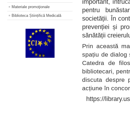
important, întruc
Materiale promoţionale
pentru bunăstar
Biblioteca Științifică Medicală
societății. În con
prevenției și pr
sănătății creierul
Prin această ma
spațiu de dialog 
Catedra de filo
bibliotecari, pent
discuta despre p
acțiune în concord
https://library.