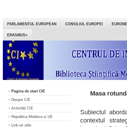
PARLAMENTUL EUROPEAN
CONSILIUL EUROPEI
EURON
ERASMUS+
Pagina de start CIE
Masa rotundă
Despre CIE
Activități CIE
Subiectul aborda
Republica Moldova și UE
contextul strat
Link-uri utile