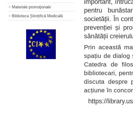
important, întruc
Materiale promoţionale
pentru bunăstar
Biblioteca Științifică Medicală
societății. În con
prevenției și pr
sănătății creierul
Prin această ma
spațiu de dialog 
Catedra de filo
bibliotecari, pent
discuta despre p
acțiune în concord
https://library.