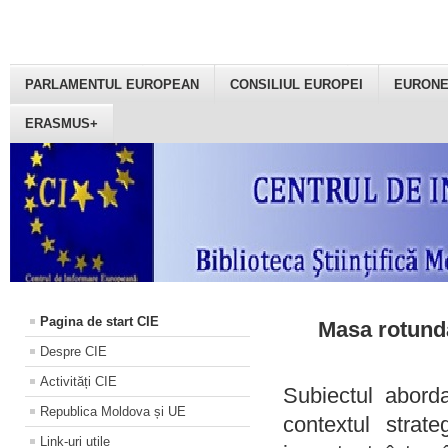
PARLAMENTUL EUROPEAN
CONSILIUL EUROPEI
EURON
ERASMUS+
Pagina de start CIE
Masa rotundă
Despre CIE
Activități CIE
Subiectul aborda
Republica Moldova și UE
contextul strat
Link-uri utile