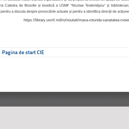
la Catedra de filosofie și bioetică a USMF “Nicolae Testemițanu” și bibliotecari,
pentru a discuta despre provocările actuale și pentru a identifica direcții de acțiune
https://library.usmf.md/ro/noutati/masa-rotunda-sanatatea-creier
Pagina de start CIE