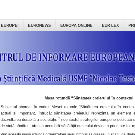
 EUROPEI
EURONEWS
EUROPA ONLINE
EUR-LEX
PR
Masa rotundă “Sănătatea creierului în contextul 
Subiectul abordat în cadrul Mesei rotunde “Sănătatea creierului în context
actual și important, întrucât sănătatea creierului reprezintă un element e
dezvoltarea durabilă a societății. În contextul strategiilor europene dedicate s
de viață sănătos, atenția acordată sănătății creierului devine o prioritate tot 
Prin această masă rotundă organizatorii şi-au propus să creeze un spațiu de dialog