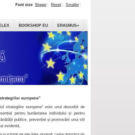
Font size
Bigger
Reset
Smaller
ELEX
BOOKSHOP EU
ERASMUS+
strategiilor europene”
ul strategiilor europene” este unul deosebit de
sențial pentru bunăstarea individului și pentru
ănătății publice, prevenției și promovării unui stil
mai evidentă.
 și schimb de idei între studenți, cadre didactice de