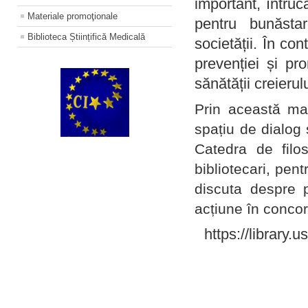
important, întruc
Materiale promoţionale
pentru bunăstar
Biblioteca Științifică Medicală
societății. În con
prevenției și pr
sănătății creierul
Prin această ma
spațiu de dialog 
Catedra de filo
bibliotecari, pent
discuta despre p
acțiune în concord
https://library.