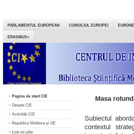
PARLAMENTUL EUROPEAN
CONSILIUL EUROPEI
EURON
ERASMUS+
Pagina de start CIE
Masa rotundă
Despre CIE
Activități CIE
Subiectul aborda
Republica Moldova și UE
contextul strat
Link-uri utile