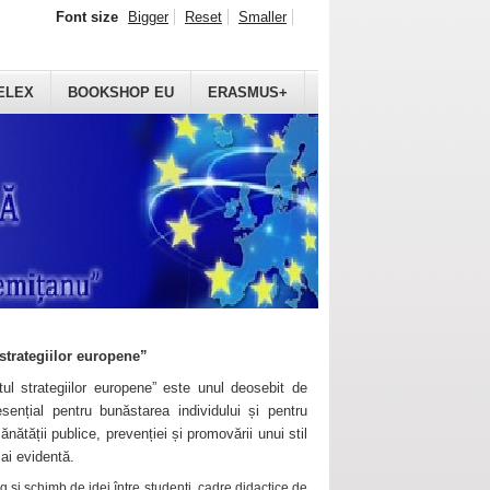
Font size
Bigger
Reset
Smaller
ELEX
BOOKSHOP EU
ERASMUS+
strategiilor europene”
ul strategiilor europene” este unul deosebit de
sențial pentru bunăstarea individului și pentru
ănătății publice, prevenției și promovării unui stil
mai evidentă.
 și schimb de idei între studenți, cadre didactice de