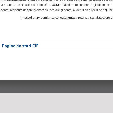
la Catedra de filosofie și bioetică a USMF “Nicolae Testemițanu” și bibliotecari,
pentru a discuta despre provocările actuale și pentru a identifica direcții de acțiune
https://library.usmf.md/ro/noutati/masa-rotunda-sanatatea-creier
Pagina de start CIE