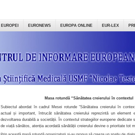
 EUROPEI
EURONEWS
EUROPA ONLINE
EUR-LEX
PR
Masa rotundă “Sănătatea creierului în contextul 
Subiectul abordat în cadrul Mesei rotunde “Sănătatea creierului în context
actual și important, întrucât sănătatea creierului reprezintă un element e
dezvoltarea durabilă a societății. În contextul strategiilor europene dedicate s
de viață sănătos, atenția acordată sănătății creierului devine o prioritate tot 
Prin această masă rotundă organizatorii şi-au propus să creeze un spațiu de dialog