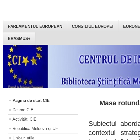
PARLAMENTUL EUROPEAN
CONSILIUL EUROPEI
EURON
ERASMUS+
Pagina de start CIE
Masa rotundă
Despre CIE
Activități CIE
Subiectul aborda
Republica Moldova și UE
contextul strat
Link-uri utile