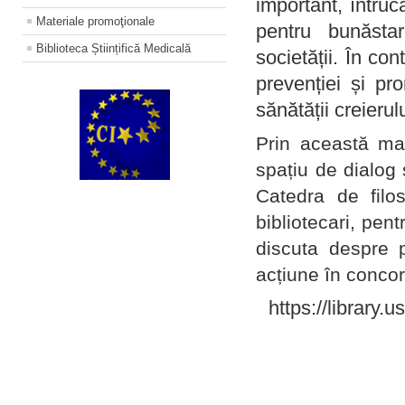
important, întruc
Materiale promoţionale
pentru bunăstar
Biblioteca Științifică Medicală
societății. În con
prevenției și pr
sănătății creierul
Prin această ma
spațiu de dialog 
Catedra de filo
bibliotecari, pent
discuta despre p
acțiune în concord
https://library.