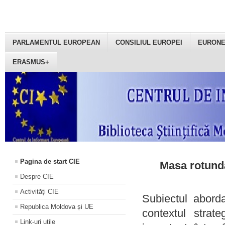
PARLAMENTUL EUROPEAN
CONSILIUL EUROPEI
EURON
ERASMUS+
Pagina de start CIE
Masa rotundă
Despre CIE
Activități CIE
Subiectul aborda
Republica Moldova și UE
contextul strat
Link-uri utile