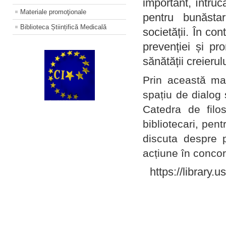
important, întruc
Materiale promoţionale
pentru bunăstar
Biblioteca Științifică Medicală
societății. În con
prevenției și pr
sănătății creierul
Prin această ma
spațiu de dialog 
Catedra de filo
bibliotecari, pent
discuta despre p
acțiune în concord
https://library.