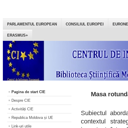
PARLAMENTUL EUROPEAN
CONSILIUL EUROPEI
EURON
ERASMUS+
Pagina de start CIE
Masa rotundă
Despre CIE
Activități CIE
Subiectul aborda
Republica Moldova și UE
contextul strat
Link-uri utile