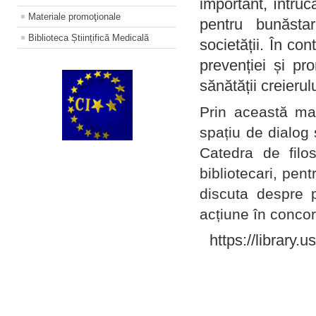
important, întruc
Materiale promoţionale
pentru bunăstar
Biblioteca Științifică Medicală
societății. În con
prevenției și pr
sănătății creierul
Prin această ma
spațiu de dialog 
Catedra de filo
bibliotecari, pent
discuta despre p
acțiune în concord
https://library.