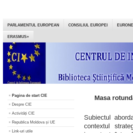
PARLAMENTUL EUROPEAN
CONSILIUL EUROPEI
EURON
ERASMUS+
Pagina de start CIE
Masa rotundă
Despre CIE
Activități CIE
Subiectul aborda
Republica Moldova și UE
contextul strat
Link-uri utile