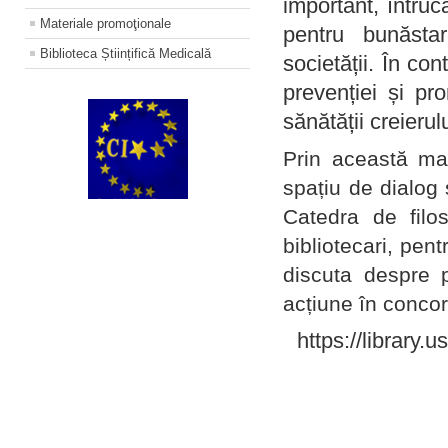
important, întruc
Materiale promoţionale
pentru bunăstar
Biblioteca Științifică Medicală
societății. În con
prevenției și pr
sănătății creierul
Prin această ma
spațiu de dialog 
Catedra de filo
bibliotecari, pent
discuta despre p
acțiune în concord
https://library.