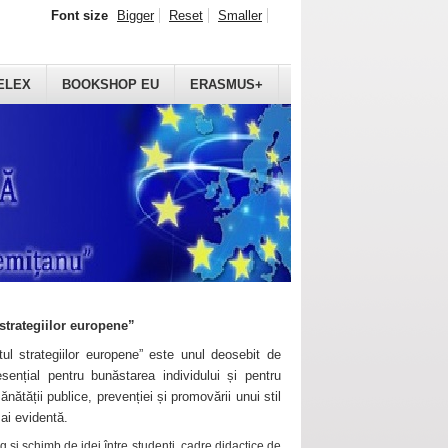
Font size
Bigger
Reset
Smaller
ELEX
BOOKSHOP EU
ERASMUS+
strategiilor europene”
ul strategiilor europene” este unul deosebit de
sențial pentru bunăstarea individului și pentru
ănătății publice, prevenției și promovării unui stil
mai evidentă.
 și schimb de idei între studenți, cadre didactice de