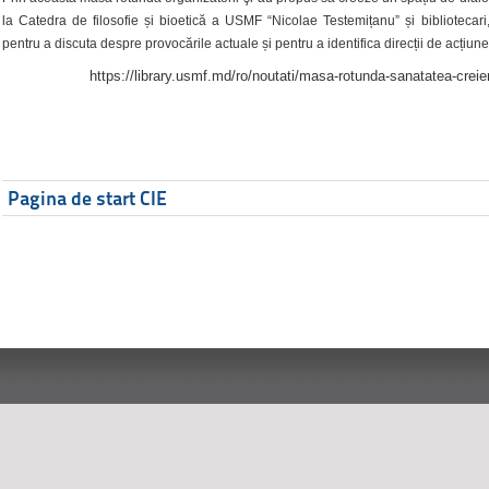
la Catedra de filosofie și bioetică a USMF “Nicolae Testemițanu” și bibliotecari,
pentru a discuta despre provocările actuale și pentru a identifica direcții de acțiune
https://library.usmf.md/ro/noutati/masa-rotunda-sanatatea-creier
Pagina de start CIE