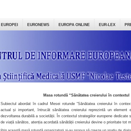
 EUROPEI
EURONEWS
EUROPA ONLINE
EUR-LEX
PR
Masa rotundă “Sănătatea creierului în contextul 
Subiectul abordat în cadrul Mesei rotunde “Sănătatea creierului în context
actual și important, întrucât sănătatea creierului reprezintă un element e
dezvoltarea durabilă a societății. În contextul strategiilor europene dedicate s
de viață sănătos, atenția acordată sănătății creierului devine o prioritate tot 
Prin această masă rotundă organizatorii şi-au propus să creeze un spațiu de dialog