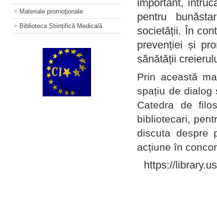
important, întruc
Materiale promoţionale
pentru bunăstar
Biblioteca Științifică Medicală
societății. În con
prevenției și pr
sănătății creierul
Prin această ma
spațiu de dialog 
Catedra de filo
bibliotecari, pent
discuta despre p
acțiune în concord
https://library.