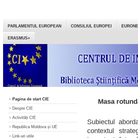
PARLAMENTUL EUROPEAN
CONSILIUL EUROPEI
EURON
ERASMUS+
Pagina de start CIE
Masa rotundă
Despre CIE
Activități CIE
Subiectul aborda
Republica Moldova și UE
contextul strat
Link-uri utile