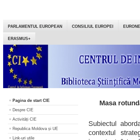
PARLAMENTUL EUROPEAN
CONSILIUL EUROPEI
EURON
ERASMUS+
Pagina de start CIE
Masa rotundă
Despre CIE
Activități CIE
Subiectul aborda
Republica Moldova și UE
contextul strat
Link-uri utile