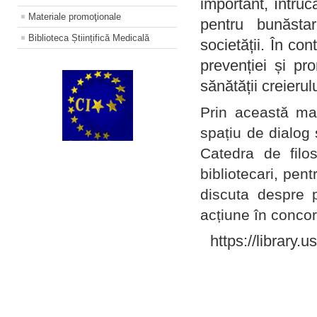
important, întruc
Materiale promoţionale
pentru bunăstar
Biblioteca Științifică Medicală
societății. În con
prevenției și pr
sănătății creierul
Prin această ma
spațiu de dialog 
Catedra de filo
bibliotecari, pent
discuta despre p
acțiune în concord
https://library.