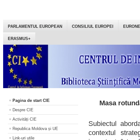
PARLAMENTUL EUROPEAN
CONSILIUL EUROPEI
EURON
ERASMUS+
Pagina de start CIE
Masa rotundă
Despre CIE
Activități CIE
Subiectul aborda
Republica Moldova și UE
contextul strat
Link-uri utile