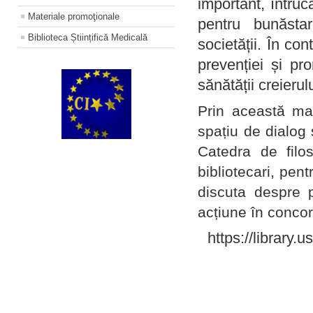
important, întruc
Materiale promoţionale
pentru bunăstar
Biblioteca Științifică Medicală
societății. În con
prevenției și pr
sănătății creierul
Prin această ma
spațiu de dialog 
Catedra de filo
bibliotecari, pent
discuta despre p
acțiune în concord
https://library.