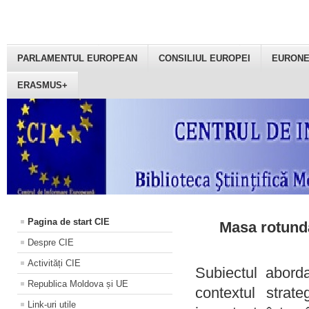
PARLAMENTUL EUROPEAN
CONSILIUL EUROPEI
EURON
ERASMUS+
Pagina de start CIE
Masa rotundă
Despre CIE
Activități CIE
Subiectul aborda
Republica Moldova și UE
contextul strat
Link-uri utile