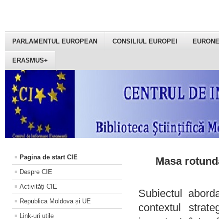
PARLAMENTUL EUROPEAN
CONSILIUL EUROPEI
EURON
ERASMUS+
Pagina de start CIE
Masa rotundă
Despre CIE
Activități CIE
Subiectul aborda
Republica Moldova și UE
contextul strat
Link-uri utile