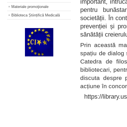
important, întruc
Materiale promoţionale
pentru bunăstar
Biblioteca Științifică Medicală
societății. În con
prevenției și pr
sănătății creierul
Prin această ma
spațiu de dialog 
Catedra de filo
bibliotecari, pent
discuta despre p
acțiune în concord
https://library.