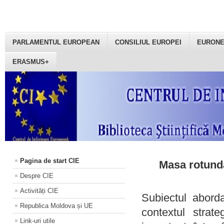
PARLAMENTUL EUROPEAN
CONSILIUL EUROPEI
EURON
ERASMUS+
Pagina de start CIE
Masa rotundă
Despre CIE
Activități CIE
Subiectul aborda
Republica Moldova și UE
contextul strat
Link-uri utile