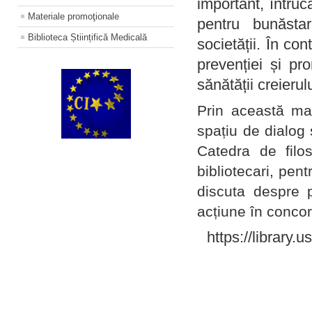
important, întruc
Materiale promoţionale
pentru bunăstar
Biblioteca Științifică Medicală
societății. În con
prevenției și pr
sănătății creierul
Prin această ma
spațiu de dialog 
Catedra de filo
bibliotecari, pent
discuta despre p
acțiune în concord
https://library.