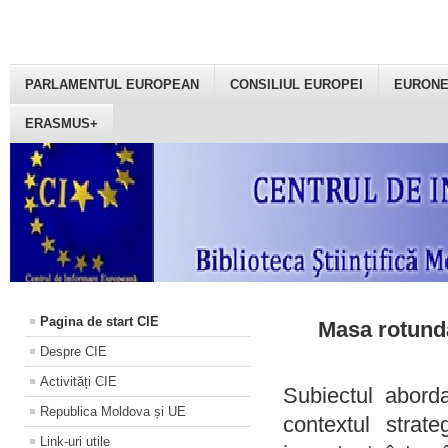
PARLAMENTUL EUROPEAN
CONSILIUL EUROPEI
EURON
ERASMUS+
Pagina de start CIE
Masa rotundă
Despre CIE
Activități CIE
Subiectul aborda
Republica Moldova și UE
contextul strat
Link-uri utile