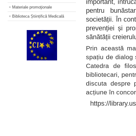
important, întruc
Materiale promoţionale
pentru bunăstar
Biblioteca Științifică Medicală
societății. În con
prevenției și pr
sănătății creierul
Prin această ma
spațiu de dialog 
Catedra de filo
bibliotecari, pent
discuta despre p
acțiune în concord
https://library.