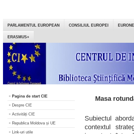
PARLAMENTUL EUROPEAN
CONSILIUL EUROPEI
EURON
ERASMUS+
Pagina de start CIE
Masa rotundă
Despre CIE
Activități CIE
Subiectul aborda
Republica Moldova și UE
contextul strat
Link-uri utile