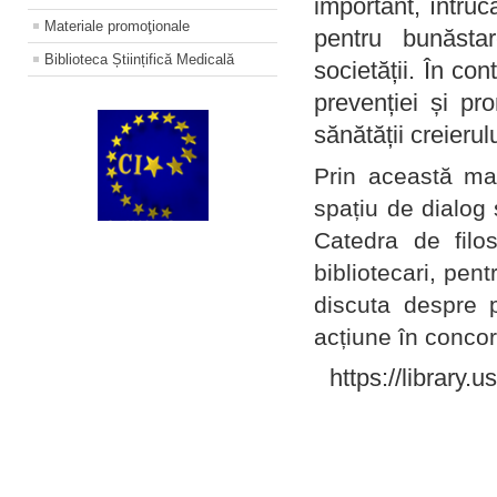
important, întruc
Materiale promoţionale
pentru bunăstar
Biblioteca Științifică Medicală
societății. În con
prevenției și pr
sănătății creierul
Prin această ma
spațiu de dialog 
Catedra de filo
bibliotecari, pent
discuta despre p
acțiune în concord
https://library.