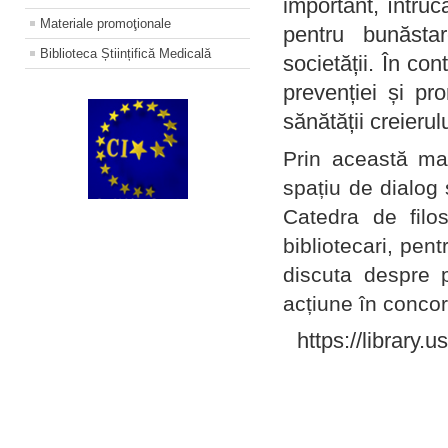
important, întruc
Materiale promoţionale
pentru bunăstar
Biblioteca Științifică Medicală
societății. În con
prevenției și pr
sănătății creierul
Prin această ma
spațiu de dialog 
Catedra de filo
bibliotecari, pent
discuta despre p
acțiune în concord
https://library.