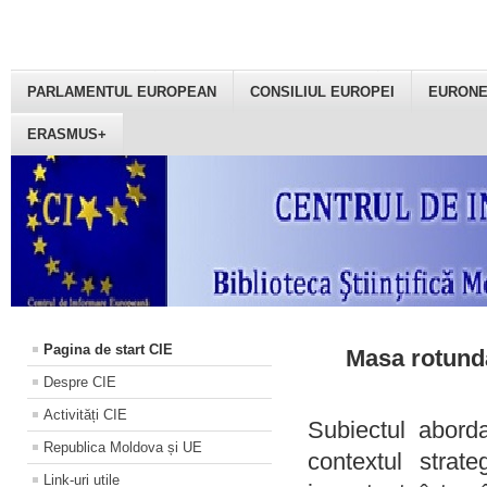
PARLAMENTUL EUROPEAN
CONSILIUL EUROPEI
EURON
ERASMUS+
Pagina de start CIE
Masa rotundă
Despre CIE
Activități CIE
Subiectul aborda
Republica Moldova și UE
contextul strat
Link-uri utile