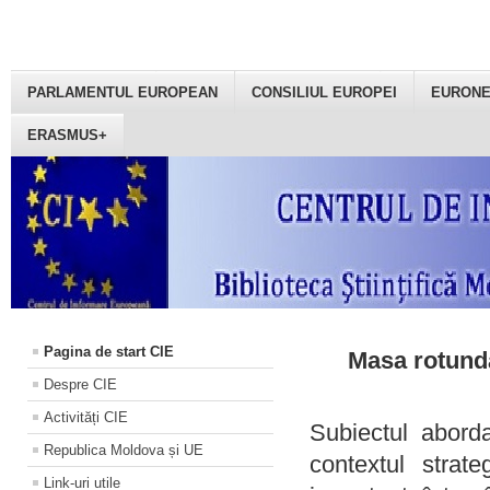
PARLAMENTUL EUROPEAN
CONSILIUL EUROPEI
EURON
ERASMUS+
Pagina de start CIE
Masa rotundă
Despre CIE
Activități CIE
Subiectul aborda
Republica Moldova și UE
contextul strat
Link-uri utile