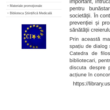
important, întruc
Materiale promoţionale
pentru bunăstar
Biblioteca Științifică Medicală
societății. În con
prevenției și pr
sănătății creierul
Prin această ma
spațiu de dialog 
Catedra de filo
bibliotecari, pent
discuta despre p
acțiune în concord
https://library.