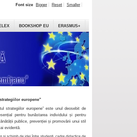
Font size
Bigger
Reset
Smaller
ELEX
BOOKSHOP EU
ERASMUS+
strategiilor europene”
ul strategiilor europene” este unul deosebit de
sențial pentru bunăstarea individului și pentru
ănătății publice, prevenției și promovării unui stil
mai evidentă.
 și schimb de idei între studenți, cadre didactice de