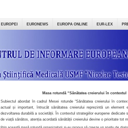
 EUROPEI
EURONEWS
EUROPA ONLINE
EUR-LEX
PR
Masa rotundă “Sănătatea creierului în contextul 
Subiectul abordat în cadrul Mesei rotunde “Sănătatea creierului în context
actual și important, întrucât sănătatea creierului reprezintă un element e
dezvoltarea durabilă a societății. În contextul strategiilor europene dedicate s
de viață sănătos, atenția acordată sănătății creierului devine o prioritate tot 
Prin această masă rotundă organizatorii şi-au propus să creeze un spațiu de dialog