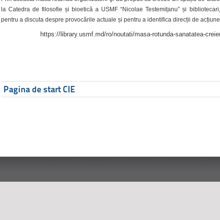
la Catedra de filosofie și bioetică a USMF “Nicolae Testemițanu” și bibliotecari,
pentru a discuta despre provocările actuale și pentru a identifica direcții de acțiune
https://library.usmf.md/ro/noutati/masa-rotunda-sanatatea-creier
Pagina de start CIE