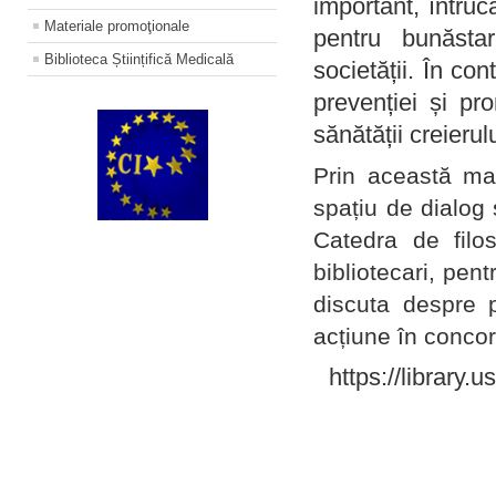
important, întruc
Materiale promoţionale
pentru bunăstar
Biblioteca Științifică Medicală
societății. În con
prevenției și pr
sănătății creierul
Prin această ma
spațiu de dialog 
Catedra de filo
bibliotecari, pent
discuta despre p
acțiune în concord
https://library.