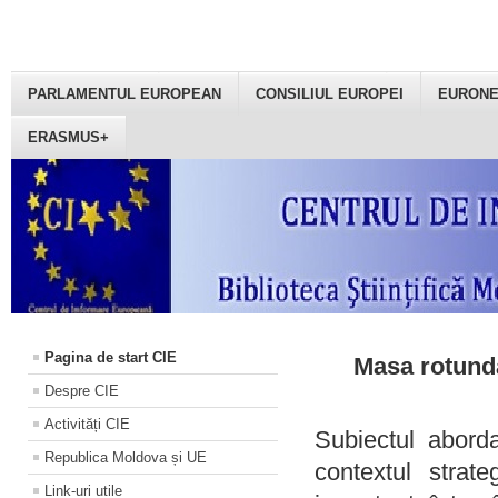
PARLAMENTUL EUROPEAN
CONSILIUL EUROPEI
EURON
ERASMUS+
Pagina de start CIE
Masa rotundă
Despre CIE
Activități CIE
Subiectul aborda
Republica Moldova și UE
contextul strat
Link-uri utile