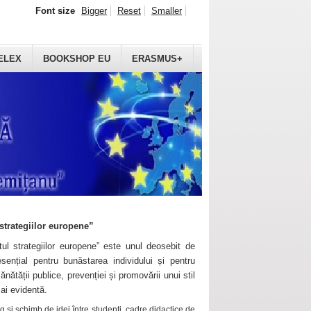
Font size
Bigger
Reset
Smaller
ELEX
BOOKSHOP EU
ERASMUS+
strategiilor europene”
ul strategiilor europene” este unul deosebit de
sențial pentru bunăstarea individului și pentru
ănătății publice, prevenției și promovării unui stil
mai evidentă.
 și schimb de idei între studenți, cadre didactice de