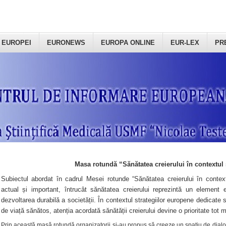
 EUROPEI
EURONEWS
EUROPA ONLINE
EUR-LEX
PR
Masa rotundă “Sănătatea creierului în contextul 
Subiectul abordat în cadrul Mesei rotunde “Sănătatea creierului în context
actual și important, întrucât sănătatea creierului reprezintă un element e
dezvoltarea durabilă a societății. În contextul strategiilor europene dedicate s
de viață sănătos, atenția acordată sănătății creierului devine o prioritate tot 
Prin această masă rotundă organizatorii şi-au propus să creeze un spațiu de dialog