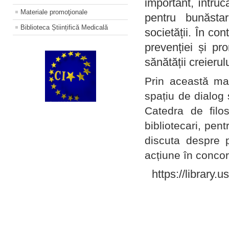
important, întruc
Materiale promoţionale
pentru bunăstar
Biblioteca Științifică Medicală
societății. În con
prevenției și pr
sănătății creierul
Prin această ma
spațiu de dialog 
Catedra de filo
bibliotecari, pent
discuta despre p
acțiune în concord
https://library.