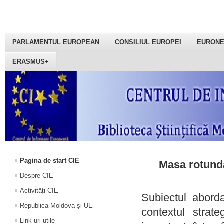
PARLAMENTUL EUROPEAN
CONSILIUL EUROPEI
EURON
ERASMUS+
Pagina de start CIE
Masa rotundă
Despre CIE
Activități CIE
Subiectul aborda
Republica Moldova și UE
contextul strat
Link-uri utile