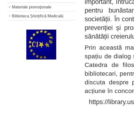
important, întruc
Materiale promoţionale
pentru bunăstar
Biblioteca Științifică Medicală
societății. În con
prevenției și pr
sănătății creierul
Prin această ma
spațiu de dialog 
Catedra de filo
bibliotecari, pent
discuta despre p
acțiune în concord
https://library.