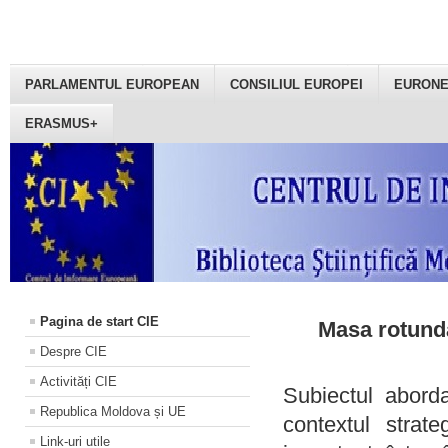
PARLAMENTUL EUROPEAN
CONSILIUL EUROPEI
EURON
ERASMUS+
Pagina de start CIE
Masa rotundă
Despre CIE
Activități CIE
Subiectul aborda
Republica Moldova și UE
contextul strat
Link-uri utile